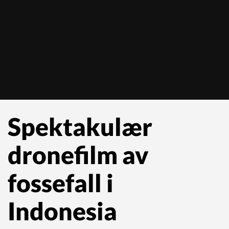
Spektakulær
dronefilm av
fossefall i
Indonesia