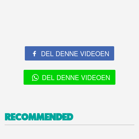
DEL DENNE VIDEOEN
DEL DENNE VIDEOEN
RECOMMENDED