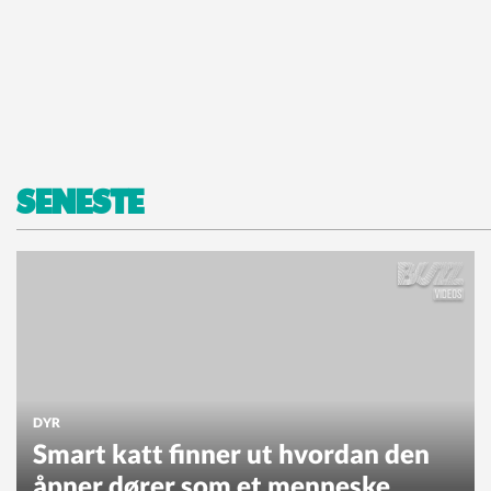
SENESTE
DYR
Smart katt finner ut hvordan den
åpner dører som et menneske