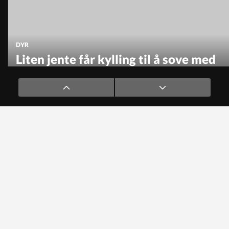
DYR
Liten jente får kylling til å sove med
vuggesang!
DYR
Dykker svømmer med rokker i Bora
Bora