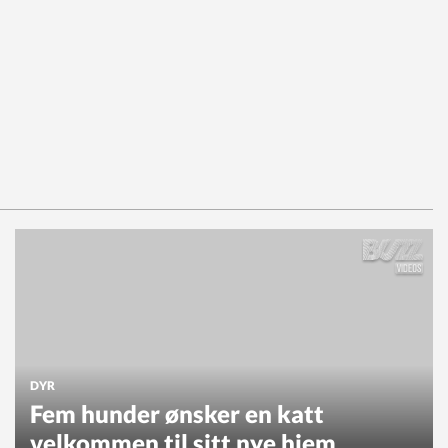
DYR
Fem hunder ønsker en katt
velkommen til sitt nye hjem