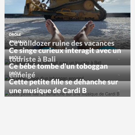
DRÔLE
Ce bulldozer ruine des vacances
ANIMAUX
Ce singe curieux interagit avec un
touriste à Bali
DRÔLE
Ce bébé tombe d'un toboggan
enneigé
DRÔLE
Cette petite fille se déhanche sur
une musique de Cardi B