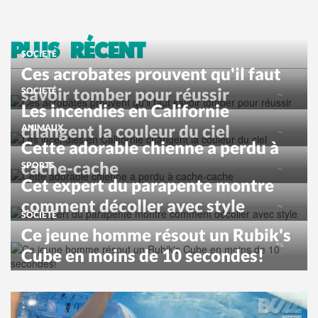
PLUS RÉCENT
SOCIETÉ
Ces acrobates prouvent qu'il faut
savoir tomber pour réussir
SOCIETÉ
Les incendies en Californie
changent la couleur du ciel
ANIMAUX
Cette adorable chienne a perdu à
cache-cache
SPORTS
Cet expert du parapente montre
comment décoller avec style
SOCIETÉ
Ce jeune homme résout un Rubik's
Cube en moins de 10 secondes!