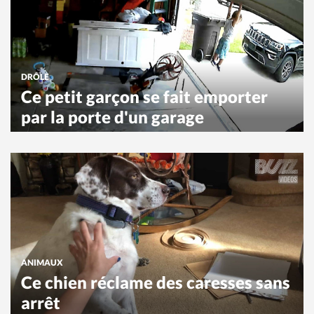
DRÔLE
Ce petit garçon se fait emporter
par la porte d'un garage
ANIMAUX
Ce chien réclame des caresses sans
arrêt