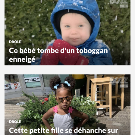
DRÔLE
Ce bébé tombe d'un toboggan
enneigé
DRÔLE
Cette petite fille se déhanche sur