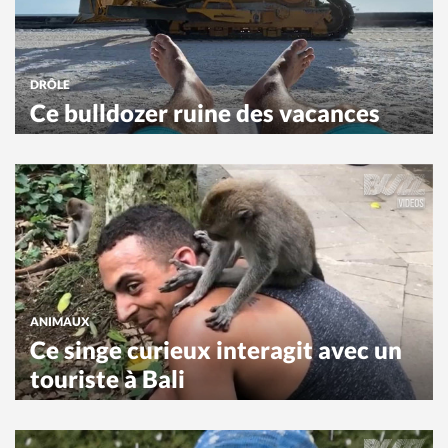
DRÔLE
Ce bulldozer ruine des vacances
ANIMAUX
Ce singe curieux interagit avec un
touriste à Bali