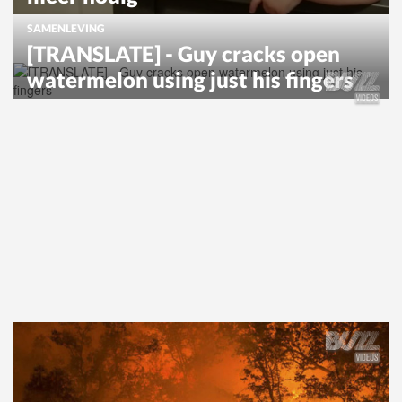
SAMENLEVING
[TRANSLATE] - Guy cracks open
watermelon using just his fingers