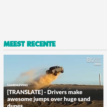
MEEST RECENTE
SAMENLEVING
[TRANSLATE] - Drivers make
awesome jumps over huge sand
dunes