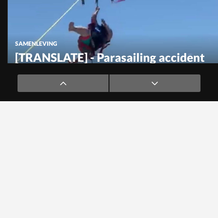
SAMENLEVING
[TRANSLATE] - Parasailing accident
almost ends in tragedy
SAMENLEVING
Adventurous girl swings from
ceiling lamp