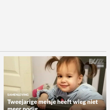
SAMENLEVING
Tweejarige meisje heeft wieg niet
meer nodig