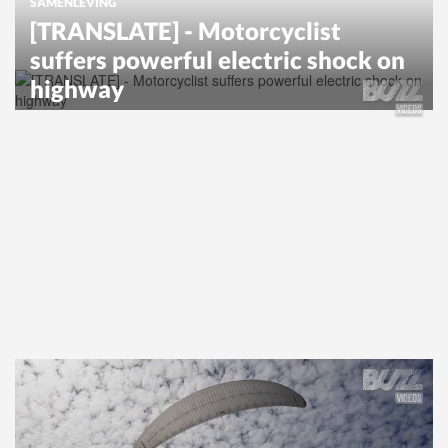
SAMENLEVING
[TRANSLATE] - Motorcyclist
suffers powerful electric shock on
highway