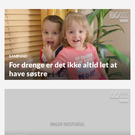
SAMFUND
For drenge er det ikke altid let at
have søstre