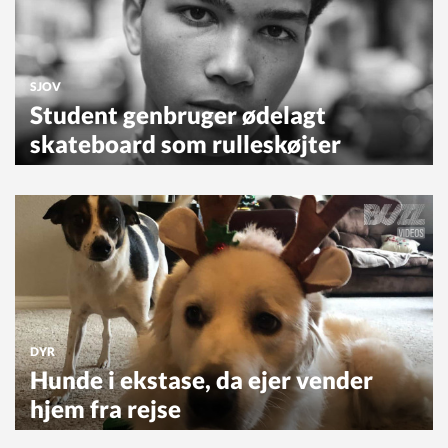
SJOV
Student genbruger ødelagt
skateboard som rulleskøjter
DYR
Hunde i ekstase, da ejer vender
hjem fra rejse