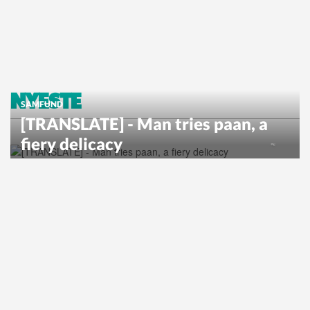
NYESTE
SAMFUND
[TRANSLATE] - Man tries paan, a
fiery delicacy