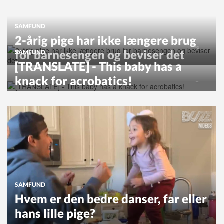
SAMFUND
2-årig pige har ikke længere brug
for barnesengen og beviser det
SAMFUND
[TRANSLATE] - This baby has a
knack for acrobatics!
SAMFUND
Hvem er den bedre danser, far eller
hans lille pige?