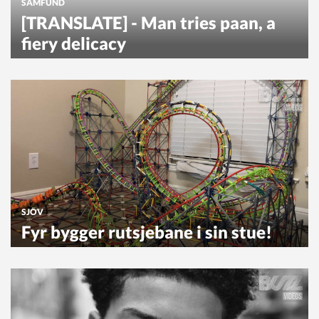
SAMFUND
[TRANSLATE] - Man tries paan, a
fiery delicacy
SJOV
Fyr bygger rutsjebane i sin stue!