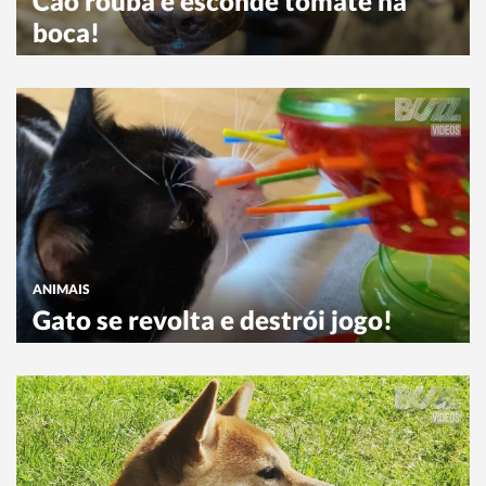
Cão rouba e esconde tomate na
boca!
ANIMAIS
Gato se revolta e destrói jogo!