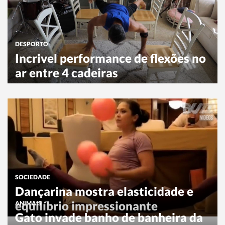
DESPORTO
Incrivel performance de flexões no
ar entre 4 cadeiras
SOCIEDADE
Dançarina mostra elasticidade e
equilíbrio impressionante
ANIMAIS
Gato invade banho de banheira da