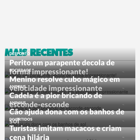
MAIS RECENTES
DESPORTO
Perito em parapente decola de
forma impressionante!
SOCIEDADE
Menino resolve cubo mágico em
velocidade impressionante
ANIMAIS
Cadela é a pior bricando de
esconde-esconde
ANIMAIS
Cão ajuda dona com os banhos de
sol
DIVERTIDOS
Turistas imitam macacos e criam
cena hilária