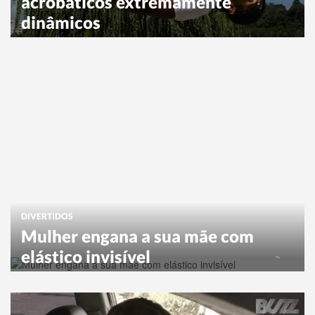
acrobáticos extremamente
dinâmicos
DIVERTIDOS
Mulher engana a sua mãe com
elástico invisível