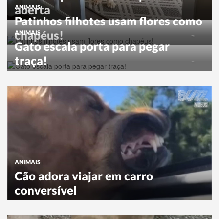
aberta
ANIMAIS
Patinhos filhotes usam flores como
chapéus!
ANIMAIS
Gato escala porta para pegar
traça!
ANIMAIS
Cão adora viajar em carro
conversível