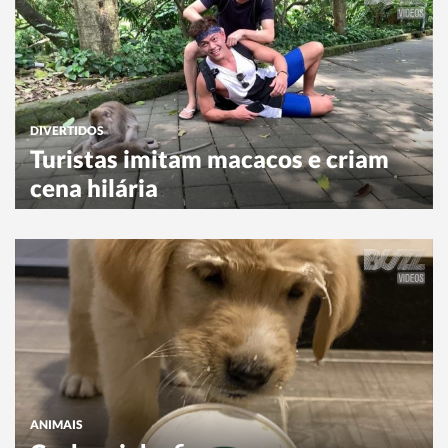
DIVERTIDOS
Turistas imitam macacos e criam
cena hilária
ANIMAIS